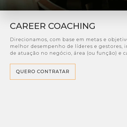
CAREER COACHING
Direcionamos, com base em metas e objetivo
melhor desempenho de líderes e gestores, i
de atuação no negócio, área (ou função) e ca
QUERO CONTRATAR