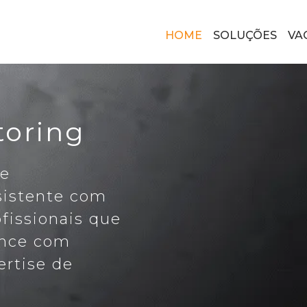
HOME
SOLUÇÕES
VA
toring
de
sistente com
ofissionais que
ance com
rtise de