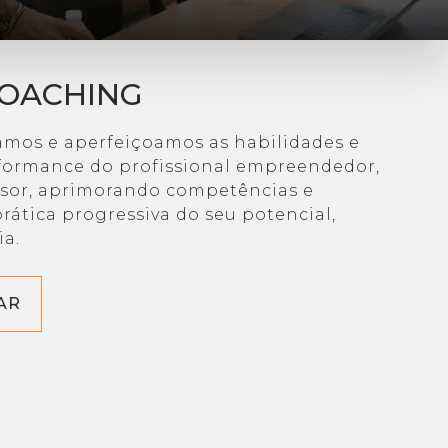
COACHING
mos e aperfeiçoamos as habilidades e
rformance do profissional empreendedor,
ssor, aprimorando competências e
rática progressiva do seu potencial,
ia.
AR