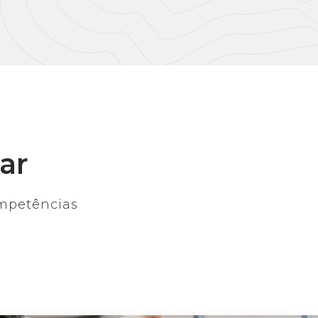
ar
ompetências