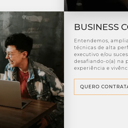
BUSINESS 
Entendemos, amplia
técnicas de alta pe
executivo e/ou suce
desafiando-o(a) na p
experiência e vivênc
QUERO CONTRAT