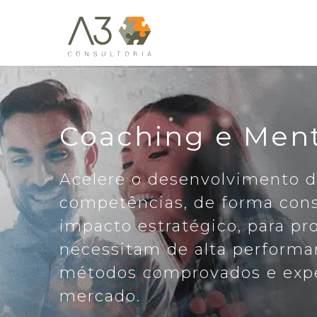
Coaching e Men
Acelere o desenvolvimento 
competências, de forma con
impacto estratégico, para pr
necessitam de alta perform
métodos comprovados e expe
mercado.