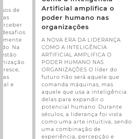
Artificial amplifica o
sos de
poder humano nas
sas
perceber
organizações
 desafios
A NOVA ERA DA LIDERANÇA:
aramente
COMO A INTELIGÊNCIA
ado. Na
ARTIFICIAL AMPLIFICA O
 estão
PODER HUMANO NAS
anização.
ORGANIZAÇÕES O líder do
cresce,
futuro não será aquele que
enas
comanda máquinas, mas
nal e
aquele que usa a inteligência
a
delas para expandir o
potencial humano. Durante
séculos, a liderança foi vista
como uma arte intuitiva, sendo
uma combinação de
experiência, percepção e