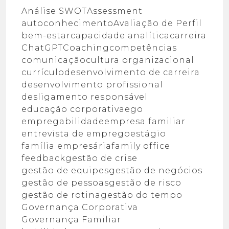
Análise SWOT
Assessment
autoconhecimento
Avaliação de Perfil
bem-estar
capacidade analítica
carreira
ChatGPT
Coaching
competências
comunicação
cultura organizacional
currículo
desenvolvimento de carreira
desenvolvimento profissional
desligamento responsável
educação corporativa
ego
empregabilidade
empresa familiar
entrevista de emprego
estágio
família empresária
family office
feedback
gestão de crise
gestão de equipes
gestão de negócios
gestão de pessoas
gestão de risco
gestão de rotina
gestão do tempo
Governança Corporativa
Governança Familiar