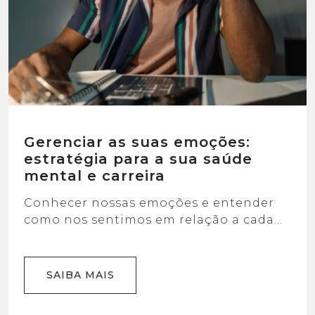
Gerenciar as suas emoções:
estratégia para a sua saúde
mental e carreira
Conhecer nossas emoções e entender
como nos sentimos em relação a cada
uma delas pode parecer uma missão
quase impossível. No entanto, isso pode
ajudar (e muito) a lidar melhor com a
SAIBA MAIS
vida em todos os aspectos.