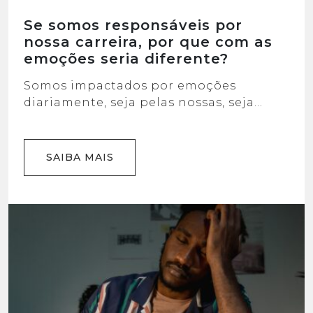
Se somos responsáveis por
nossa carreira, por que com as
emoções seria diferente?
Somos impactados por emoções
diariamente, seja pelas nossas, seja
pelas que os outros expõem através de
seus sentimentos. Qual é o resultado
disso em nós e nos outros?
SAIBA MAIS