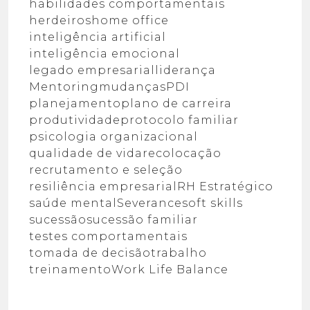
habilidades comportamentais
herdeiros
home office
inteligência artificial
inteligência emocional
legado empresarial
liderança
Mentoring
mudanças
PDI
planejamento
plano de carreira
produtividade
protocolo familiar
psicologia organizacional
qualidade de vida
recolocação
recrutamento e seleção
resiliência empresarial
RH Estratégico
saúde mental
Severance
soft skills
sucessão
sucessão familiar
testes comportamentais
tomada de decisão
trabalho
treinamento
Work Life Balance