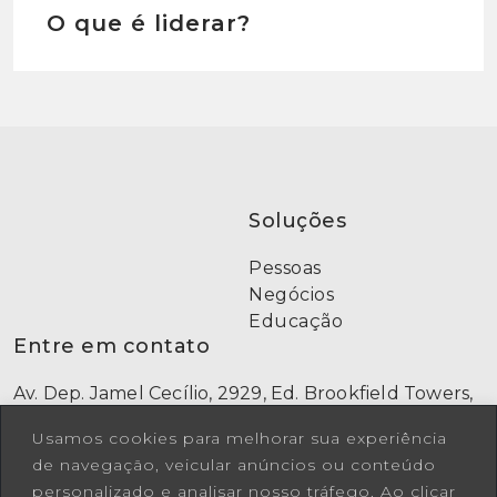
O que é liderar?
Soluções
Pessoas
Negócios
Educação
Entre em contato
Av. Dep. Jamel Cecílio, 2929, Ed. Brookfield Towers,
Bloco A, Sala 714, Jardim Goiás, Goiânia-GO
Usamos cookies para melhorar sua experiência
(62) 9 9973-7669
de navegação, veicular anúncios ou conteúdo
[62] 3942-1882
Comercial: falecoma3@a3consultoria.com.br
personalizado e analisar nosso tráfego. Ao clicar