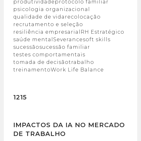
produtividade
protocolo familiar
psicologia organizacional
qualidade de vida
recolocação
recrutamento e seleção
resiliência empresarial
RH Estratégico
saúde mental
Severance
soft skills
sucessão
sucessão familiar
testes comportamentais
tomada de decisão
trabalho
treinamento
Work Life Balance
1215
IMPACTOS DA IA NO MERCADO
DE TRABALHO