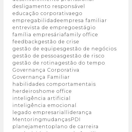
desligamento responsável
educação corporativa
ego
empregabilidade
empresa familiar
entrevista de emprego
estágio
família empresária
family office
feedback
gestão de crise
gestão de equipes
gestão de negócios
gestão de pessoas
gestão de risco
gestão de rotina
gestão do tempo
Governança Corporativa
Governança Familiar
habilidades comportamentais
herdeiros
home office
inteligência artificial
inteligência emocional
legado empresarial
liderança
Mentoring
mudanças
PDI
planejamento
plano de carreira