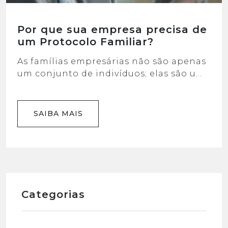
Por que sua empresa precisa de
um Protocolo Familiar?
As famílias empresárias não são apenas
um conjunto de indivíduos; elas são uma
rica tapeçaria de histórias, valores e
tradições que se entrelaçam com o
negócio. É por isso que ajudamos na
SAIBA MAIS
elaboração do Protocolo Familiar: um
documento essencial para garantir a
harmonia e a continuidade da sua
empresa. O Que é o Protocolo Familiar?
[…]
Categorias