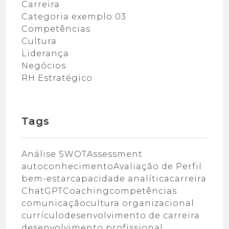
Carreira
Categoria exemplo 03
Competências
Cultura
Liderança
Negócios
RH Estratégico
Tags
Análise SWOT
Assessment
autoconhecimento
Avaliação de Perfil
bem-estar
capacidade analítica
carreira
ChatGPT
Coaching
competências
comunicação
cultura organizacional
currículo
desenvolvimento de carreira
desenvolvimento profissional