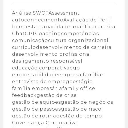
Análise SWOT
Assessment
autoconhecimento
Avaliação de Perfil
bem-estar
capacidade analítica
carreira
ChatGPT
Coaching
competências
comunicação
cultura organizacional
currículo
desenvolvimento de carreira
desenvolvimento profissional
desligamento responsável
educação corporativa
ego
empregabilidade
empresa familiar
entrevista de emprego
estágio
família empresária
family office
feedback
gestão de crise
gestão de equipes
gestão de negócios
gestão de pessoas
gestão de risco
gestão de rotina
gestão do tempo
Governança Corporativa