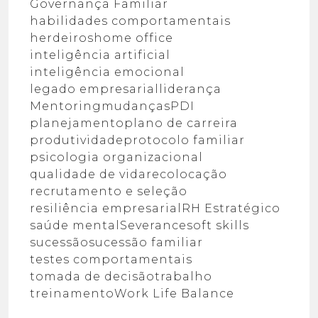
Governança Familiar
habilidades comportamentais
herdeiros
home office
inteligência artificial
inteligência emocional
legado empresarial
liderança
Mentoring
mudanças
PDI
planejamento
plano de carreira
produtividade
protocolo familiar
psicologia organizacional
qualidade de vida
recolocação
recrutamento e seleção
resiliência empresarial
RH Estratégico
saúde mental
Severance
soft skills
sucessão
sucessão familiar
testes comportamentais
tomada de decisão
trabalho
treinamento
Work Life Balance