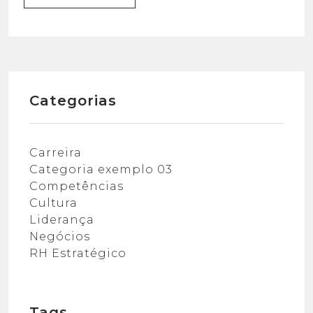
mercado. Na maioria das vezes, eles
estão dentro da própria organização.
Quando uma empresa cresce, ela deixa
de exigir apenas competência
operacional e passa a demandar uma
estrutura de […]
Categorias
Carreira
Categoria exemplo 03
Competências
Cultura
Liderança
Negócios
RH Estratégico
Tags