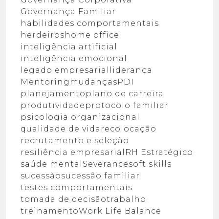
Governança Familiar
habilidades comportamentais
herdeiros
home office
inteligência artificial
inteligência emocional
legado empresarial
liderança
Mentoring
mudanças
PDI
planejamento
plano de carreira
produtividade
protocolo familiar
psicologia organizacional
qualidade de vida
recolocação
recrutamento e seleção
resiliência empresarial
RH Estratégico
saúde mental
Severance
soft skills
sucessão
sucessão familiar
testes comportamentais
tomada de decisão
trabalho
treinamento
Work Life Balance