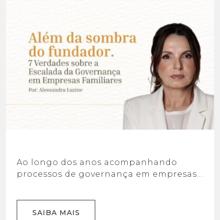
Ao longo dos anos acompanhando
processos de governança em empresas
familiares, é possível perceber um
padrão: os maiores desafios para o
crescimento raramente estão apenas no
SAIBA MAIS