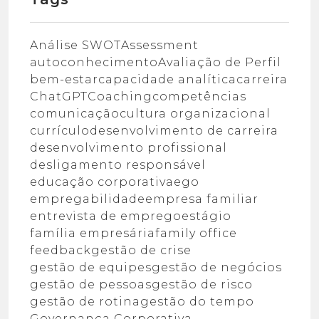
Análise SWOT
Assessment
autoconhecimento
Avaliação de Perfil
bem-estar
capacidade analítica
carreira
ChatGPT
Coaching
competências
comunicação
cultura organizacional
currículo
desenvolvimento de carreira
desenvolvimento profissional
desligamento responsável
educação corporativa
ego
empregabilidade
empresa familiar
entrevista de emprego
estágio
família empresária
family office
feedback
gestão de crise
gestão de equipes
gestão de negócios
gestão de pessoas
gestão de risco
gestão de rotina
gestão do tempo
Governança Corporativa