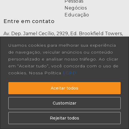
Pessoas
Negócios
Educação
Entre em contato
Av. Dep. Jamel Cecílio, 2929, Ed. Brookfield Towers,
Bloco A, Sala 714, Jardim Goiás, Goiânia-GO
Usamos cookies para melhorar sua experiência
(62) 9 9973-7669
de navegação, veicular anúncios ou conteúdo
[62] 3942-1882
Comercial: falecoma3@a3consultoria.com.br
personalizado e analisar nosso tráfego. Ao clicar
Vagas A3: curriculo@a3consultoria.com.br
em “Aceitar tudo”, você concorda com o uso de
Redes Sociais
cookies. Nossa Política
LGPD
Aceitar todos
Customizar
Rejeitar todos
VOLTAR PARA TOPO