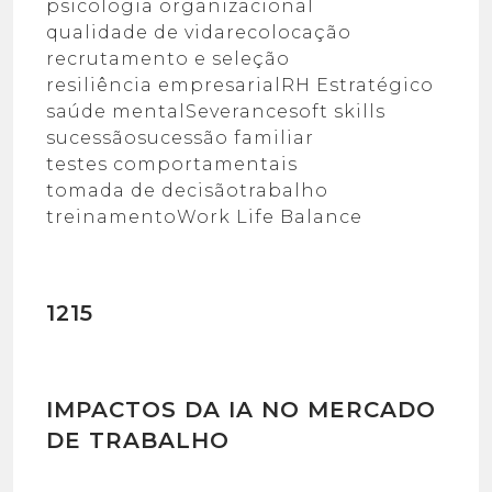
psicologia organizacional
qualidade de vida
recolocação
recrutamento e seleção
resiliência empresarial
RH Estratégico
saúde mental
Severance
soft skills
sucessão
sucessão familiar
testes comportamentais
tomada de decisão
trabalho
treinamento
Work Life Balance
1215
IMPACTOS DA IA NO MERCADO
DE TRABALHO