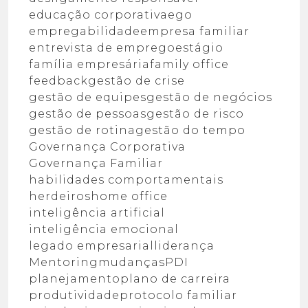
educação corporativa
ego
empregabilidade
empresa familiar
entrevista de emprego
estágio
família empresária
family office
feedback
gestão de crise
gestão de equipes
gestão de negócios
gestão de pessoas
gestão de risco
gestão de rotina
gestão do tempo
Governança Corporativa
Governança Familiar
habilidades comportamentais
herdeiros
home office
inteligência artificial
inteligência emocional
legado empresarial
liderança
Mentoring
mudanças
PDI
planejamento
plano de carreira
produtividade
protocolo familiar