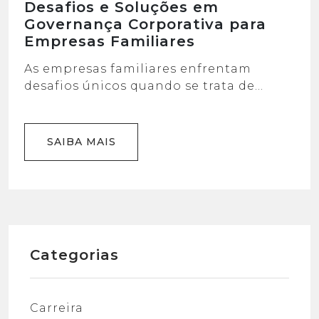
Desafios e Soluções em
Governança Corporativa para
Empresas Familiares
As empresas familiares enfrentam
desafios únicos quando se trata de
governança corporativa. Desde questões
relacionadas à gestão e distribuição de
poder até obstáculos ligados à
SAIBA MAIS
estratégia e sucessão, os executivos e
fundadores dessas empresas precisam
estar preparados para lidar com uma
série de desafios. Explorar como a
governança corporativa pode ser uma
ferramenta poderosa para […]
Categorias
Carreira