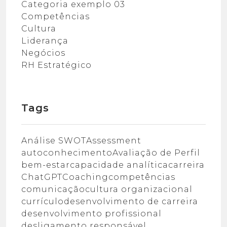
Categoria exemplo 03
Competências
Cultura
Liderança
Negócios
RH Estratégico
Tags
Análise SWOT
Assessment
autoconhecimento
Avaliação de Perfil
bem-estar
capacidade analítica
carreira
ChatGPT
Coaching
competências
comunicação
cultura organizacional
currículo
desenvolvimento de carreira
desenvolvimento profissional
desligamento responsável