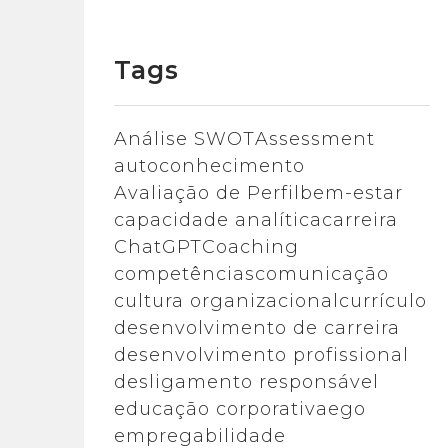
Tags
Análise SWOT
Assessment
autoconhecimento
Avaliação de Perfil
bem-estar
capacidade analítica
carreira
ChatGPT
Coaching
competências
comunicação
cultura organizacional
currículo
desenvolvimento de carreira
desenvolvimento profissional
desligamento responsável
educação corporativa
ego
empregabilidade