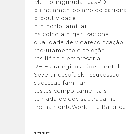
Mentoring
mudanças
PDI
planejamento
plano de carreira
produtividade
protocolo familiar
psicologia organizacional
qualidade de vida
recolocação
recrutamento e seleção
resiliência empresarial
RH Estratégico
saúde mental
Severance
soft skills
sucessão
sucessão familiar
testes comportamentais
tomada de decisão
trabalho
treinamento
Work Life Balance