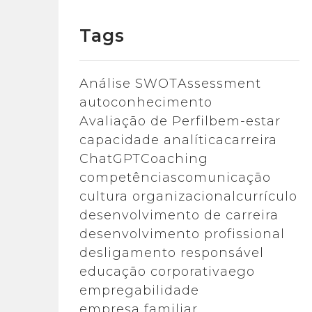
Tags
Análise SWOT
Assessment
autoconhecimento
Avaliação de Perfil
bem-estar
capacidade analítica
carreira
ChatGPT
Coaching
competências
comunicação
cultura organizacional
currículo
desenvolvimento de carreira
desenvolvimento profissional
desligamento responsável
educação corporativa
ego
empregabilidade
empresa familiar