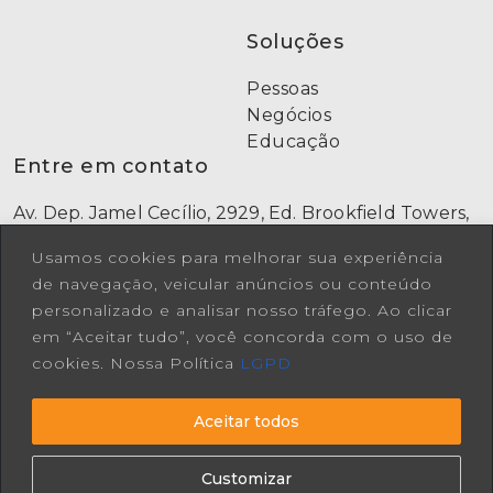
Soluções
Pessoas
Negócios
Educação
Entre em contato
Av. Dep. Jamel Cecílio, 2929, Ed. Brookfield Towers,
Bloco A, Sala 714, Jardim Goiás, Goiânia-GO
Usamos cookies para melhorar sua experiência
(62) 9 9973-7669
de navegação, veicular anúncios ou conteúdo
[62] 3942-1882
Comercial: falecoma3@a3consultoria.com.br
personalizado e analisar nosso tráfego. Ao clicar
Vagas A3: curriculo@a3consultoria.com.br
em “Aceitar tudo”, você concorda com o uso de
Redes Sociais
cookies. Nossa Política
LGPD
Aceitar todos
Customizar