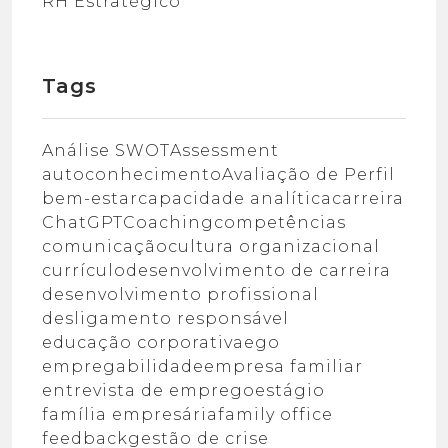
RH Estratégico
Tags
Análise SWOT
Assessment
autoconhecimento
Avaliação de Perfil
bem-estar
capacidade analítica
carreira
ChatGPT
Coaching
competências
comunicação
cultura organizacional
currículo
desenvolvimento de carreira
desenvolvimento profissional
desligamento responsável
educação corporativa
ego
empregabilidade
empresa familiar
entrevista de emprego
estágio
família empresária
family office
feedback
gestão de crise