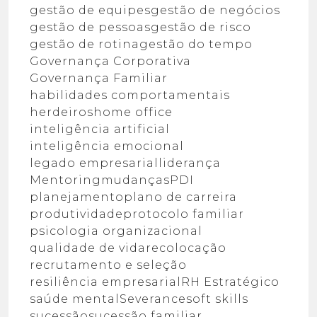
gestão de equipes
gestão de negócios
gestão de pessoas
gestão de risco
gestão de rotina
gestão do tempo
Governança Corporativa
Governança Familiar
habilidades comportamentais
herdeiros
home office
inteligência artificial
inteligência emocional
legado empresarial
liderança
Mentoring
mudanças
PDI
planejamento
plano de carreira
produtividade
protocolo familiar
psicologia organizacional
qualidade de vida
recolocação
recrutamento e seleção
resiliência empresarial
RH Estratégico
saúde mental
Severance
soft skills
sucessão
sucessão familiar