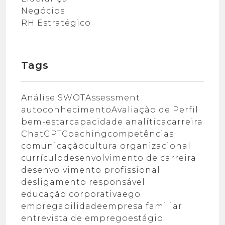
Negócios
RH Estratégico
Tags
Análise SWOT
Assessment
autoconhecimento
Avaliação de Perfil
bem-estar
capacidade analítica
carreira
ChatGPT
Coaching
competências
comunicação
cultura organizacional
currículo
desenvolvimento de carreira
desenvolvimento profissional
desligamento responsável
educação corporativa
ego
empregabilidade
empresa familiar
entrevista de emprego
estágio