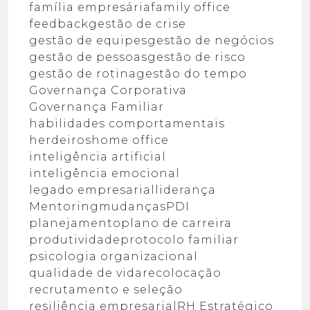
família empresária
family office
feedback
gestão de crise
gestão de equipes
gestão de negócios
gestão de pessoas
gestão de risco
gestão de rotina
gestão do tempo
Governança Corporativa
Governança Familiar
habilidades comportamentais
herdeiros
home office
inteligência artificial
inteligência emocional
legado empresarial
liderança
Mentoring
mudanças
PDI
planejamento
plano de carreira
produtividade
protocolo familiar
psicologia organizacional
qualidade de vida
recolocação
recrutamento e seleção
resiliência empresarial
RH Estratégico