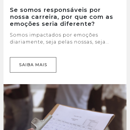
Se somos responsáveis por
nossa carreira, por que com as
emoções seria diferente?
Somos impactados por emoções
diariamente, seja pelas nossas, seja
pelas que os outros expõem através de
seus sentimentos. Qual é o resultado
disso em nós e nos outros?
SAIBA MAIS